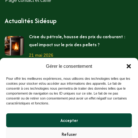
Page contact et carte
Actualités Sidésup
Crise du pétrole, hausse des prix du carburant :
quel impact sur le prix des pellets ?
21 mai 2026
Gérer le consentement
Les températures montent, c’est pourtant le
moment de préparer l’hiver !
Pour offrir les meilleures expériences, nous utilisons des technologies telles que les
cookies pour stocker et/ou accéder aux informations des appareils. Le fait de
11 mai 2026
consentir à ces technologies nous permettra de traiter des données telles que le
comportement de navigation ou les ID uniques sur ce site. Le fait de ne pas
consentir ou de retirer son consentement peut avoir un effet négatif sur certaines
Stockage des granulés bois chez soi
caractéristiques et fonctions.
2 avril 2026
Accepter
Refuser