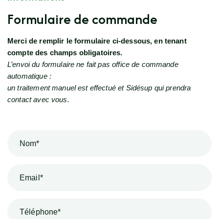
F
o
r
m
u
l
a
i
r
e
d
e
c
o
m
m
a
n
d
e
Merci de remplir le formulaire ci-dessous, en tenant
compte des champs obligatoires.
L’envoi du formulaire ne fait pas office de commande
automatique :
un traitement manuel est effectué et Sidésup qui prendra
contact avec vous.