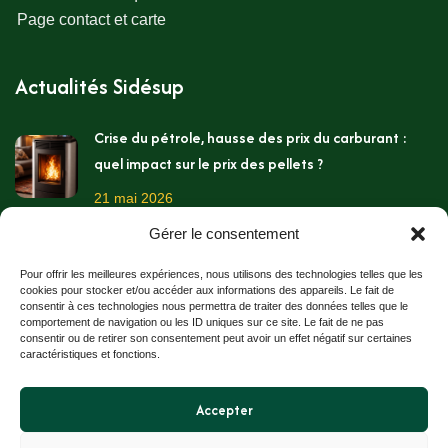
Page contact et carte
Actualités Sidésup
Crise du pétrole, hausse des prix du carburant :
quel impact sur le prix des pellets ?
21 mai 2026
Gérer le consentement
Les températures montent, c’est pourtant le
moment de préparer l’hiver !
Pour offrir les meilleures expériences, nous utilisons des technologies telles que les
cookies pour stocker et/ou accéder aux informations des appareils. Le fait de
11 mai 2026
consentir à ces technologies nous permettra de traiter des données telles que le
comportement de navigation ou les ID uniques sur ce site. Le fait de ne pas
consentir ou de retirer son consentement peut avoir un effet négatif sur certaines
Stockage des granulés bois chez soi
caractéristiques et fonctions.
2 avril 2026
Accepter