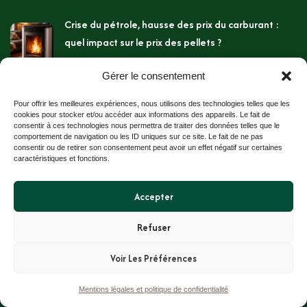
Crise du pétrole, hausse des prix du carburant :
quel impact sur le prix des pellets ?
21 mai 2026
Gérer le consentement
Stockage des granulés bois chez soi
Pour offrir les meilleures expériences, nous utilisons des technologies telles que les
cookies pour stocker et/ou accéder aux informations des appareils. Le fait de
2 avril 2026
consentir à ces technologies nous permettra de traiter des données telles que le
comportement de navigation ou les ID uniques sur ce site. Le fait de ne pas
consentir ou de retirer son consentement peut avoir un effet négatif sur certaines
Les trophées des pellets de bois de PROPELLET
caractéristiques et fonctions.
29 janvier 2026
Accepter
Refuser
Sidésup / Cristal Union
tous droits réservés
Voir Les Préférences
Mentions légales / Politique de confidentialité / CGU
Contact
Mentions légales et politique de confidentialité