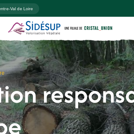
ntre-Val de Loire
re
ion respons
pe