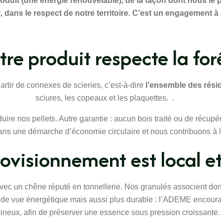
roduit (une énergie renouvelable), de la façon dont nous le 
ans le respect de notre territoire. C’est un engagement à la
tre produit respecte la for
rtir de connexes de scieries, c’est-à-dire
l’ensemble des rési
sciures, les copeaux et les plaquettes. .
ire nos pellets. Autre garantie : aucun bois traité ou de récupé
ans une démarche d’économie circulaire et nous contribuons à l’
ovisionnement est local e
, avec un chêne réputé en tonnellerie. Nos granulés associent do
nt de vue énergétique mais aussi plus durable : l’ADEME encoura
sineux, afin de préserver une essence sous pression croissante.