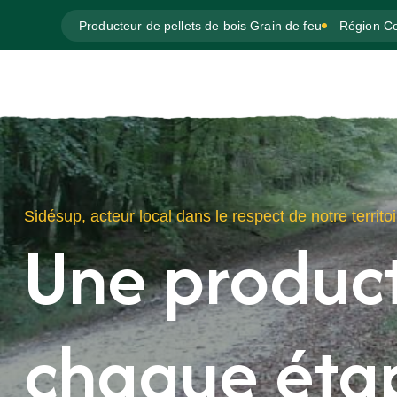
Producteur de pellets de bois Grain de feu
Région Ce
Sidésup, acteur local dans le respect de notre territoi
Une product
chaque éta