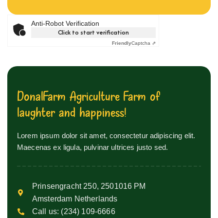
Anti-Robot Verification
Click to start verification
Friendly
Captcha ⇗
D
o
n
a
l
F
a
r
m
A
g
r
i
c
u
l
t
u
r
e
F
a
r
m
o
f
l
a
u
g
h
t
e
r
a
n
d
h
a
p
p
i
n
e
s
s
!
Lorem ipsum dolor sit amet, consectetur adipiscing elit.
Maecenas ex ligula, pulvinar ultrices justo sed.
Prinsengracht 250, 2501016 PM
Amsterdam Netherlands
Call us:
(234) 109-6666