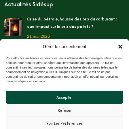
Actualités Sidésup
Crise du pétrole, hausse des prix du carburant :
quel impact sur le prix des pellets ?
21 mai 2026
Gérer le consentement
Les températures montent, c’est pourtant le
moment de préparer l’hiver !
Pour offrir les meilleures expériences, nous utilisons des technologies telles que les
cookies pour stocker et/ou accéder aux informations des appareils. Le fait de
11 mai 2026
consentir à ces technologies nous permettra de traiter des données telles que le
comportement de navigation ou les ID uniques sur ce site. Le fait de ne pas
consentir ou de retirer son consentement peut avoir un effet négatif sur certaines
Stockage des granulés bois chez soi
caractéristiques et fonctions.
2 avril 2026
Accepter
Refuser
Sidésup / Cristal Union
tous droits réservés
Voir Les Préférences
Mentions légales / Politique de confidentialité / CGU