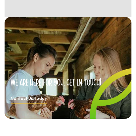
We
are
here
for
you.
Get
in
Touch!
Contact Us Today