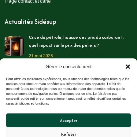
Page contact et carte
Actualités Sidésup
Crise du pétrole, hausse des prix du carburant :
quel impact sur le prix des pellets ?
21 mai 2026
Gérer le consentement
Les températures montent, c’est pourtant le
moment de préparer l’hiver !
Pour offrir les meilleures expériences, nous utilisons des technologies telles que les
cookies pour stocker et/ou accéder aux informations des appareils. Le fait de
11 mai 2026
consentir à ces technologies nous permettra de traiter des données telles que le
comportement de navigation ou les ID uniques sur ce site. Le fait de ne pas
consentir ou de retirer son consentement peut avoir un effet négatif sur certaines
Stockage des granulés bois chez soi
caractéristiques et fonctions.
2 avril 2026
Accepter
Refuser