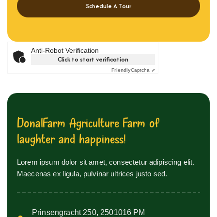
Schedule A Tour
Anti-Robot Verification
Click to start verification
Friendly
Captcha ⇗
D
o
n
a
l
F
a
r
m
A
g
r
i
c
u
l
t
u
r
e
F
a
r
m
o
f
l
a
u
g
h
t
e
r
a
n
d
h
a
p
p
i
n
e
s
s
!
Lorem ipsum dolor sit amet, consectetur adipiscing elit.
Maecenas ex ligula, pulvinar ultrices justo sed.
Prinsengracht 250, 2501016 PM